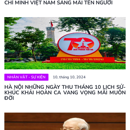
CHÍ MINH VIỆT NAM SÁNG MÃI TÊN NGƯỜI
NHÂN VẬT - SỰ KIỆN
10, tháng 10, 2024
HÀ NỘI NHỮNG NGÀY THU THÁNG 10 LỊCH SỬ-
KHÚC KHẢI HOÀN CA VANG VỌNG MÃI MUÔN
ĐỜI