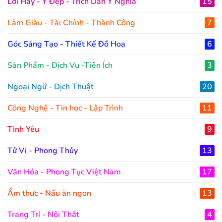
Lời Hay - Ý Đẹp - Trích Dẫn Ý Nghĩa
15
Làm Giàu - Tài Chính - Thành Công
7
Góc Sáng Tạo - Thiết Kế Đồ Hoạ
6
Sản Phẩm - Dịch Vụ -Tiện Ích
3
Ngoại Ngữ - Dịch Thuật
20
Công Nghệ - Tin học - Lập Trình
11
Tình Yêu
9
Tử Vi - Phong Thủy
13
Văn Hóa - Phong Tục Việt Nam
17
Ẩm thực - Nấu ăn ngon
13
Trang Trí - Nội Thất
4