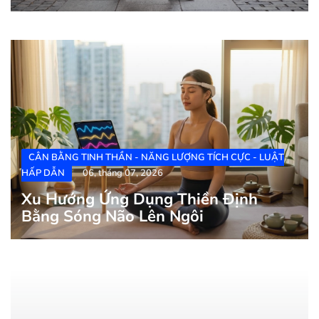
CÂN BẰNG TINH THẦN - NĂNG LƯỢNG TÍCH CỰC - LUẬT
HẤP DẪN
06, tháng 07, 2026
Xu Hướng Ứng Dụng Thiền Định
Bằng Sóng Não Lên Ngôi