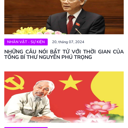
NHÂN VẬT - SỰ KIỆN
20, tháng 07, 2024
NHỮNG CÂU NÓI BẤT TỬ VỚI THỜI GIAN CỦA
TỔNG BÍ THƯ NGUYỄN PHÚ TRỌNG