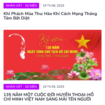
NHÂN VẬT - SỰ KIỆN
19 Th 08, 2025
Khí Phách Mùa Thu: Hào Khí Cách Mạng Tháng
Tám Bất Diệt
NHÂN VẬT - SỰ KIỆN
19 Th 05, 2025
135 NĂM MỘT CUỘC ĐỜI HUYỀN THOẠI-HỒ
CHÍ MINH VIỆT NAM SÁNG MÃI TÊN NGƯỜI