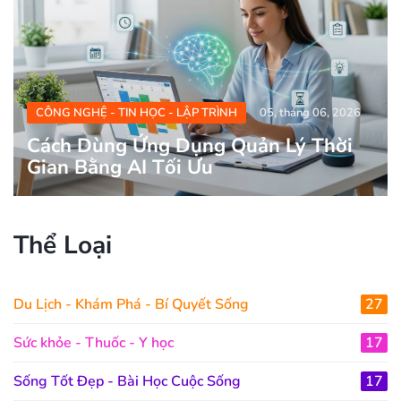
CÔNG NGHỆ - TIN HỌC - LẬP TRÌNH
05, tháng 06, 2026
Cách Dùng Ứng Dụng Quản Lý Thời
Gian Bằng AI Tối Ưu
Thể Loại
Du Lịch - Khám Phá - Bí Quyết Sống
27
Sức khỏe - Thuốc - Y học
17
Sống Tốt Đẹp - Bài Học Cuộc Sống
17