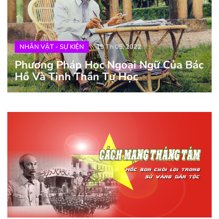
NHÂN VẬT - SỰ KIỆN
19 Th 05, 2022
Phương Pháp Học Ngoại Ngữ Của Bác
Hồ Và Tinh Thần Tự Học