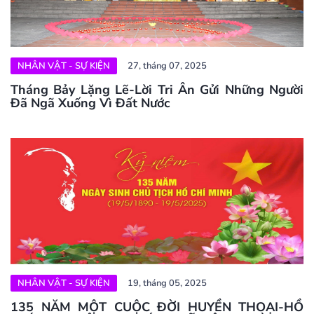
NHÂN VẬT - SỰ KIỆN
27, tháng 07, 2025
Tháng Bảy Lặng Lẽ-Lời Tri Ân Gửi Những Người
Đã Ngã Xuống Vì Đất Nước
NHÂN VẬT - SỰ KIỆN
19, tháng 05, 2025
135 NĂM MỘT CUỘC ĐỜI HUYỀN THOẠI-HỒ