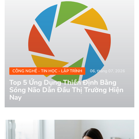
CÔNG NGHỆ - TIN HỌC - LẬP TRÌNH
06, tháng 07, 2026
Top 5 Ứng Dụng Thiền Định Bằng
Sóng Não Dẫn Đầu Thị Trường Hiện
Nay