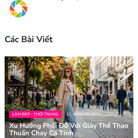
Các Bài Viết
LÀM ĐẸP - THỜI TRANG
21, tháng 07, 2026
Xu Hướng Phối Đồ Với Giày Thể Thao
Thuần Chay Cá Tính