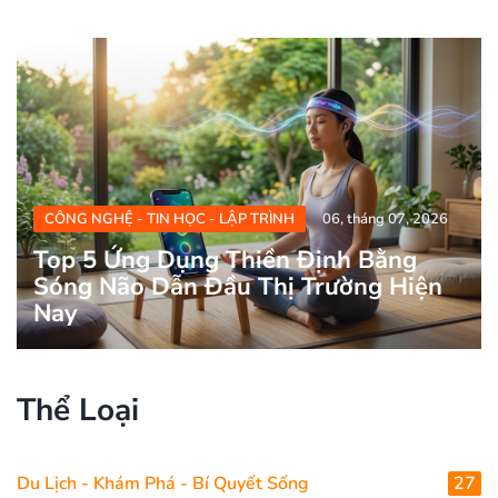
CÔNG NGHỆ - TIN HỌC - LẬP TRÌNH
06, tháng 07, 2026
Top 5 Ứng Dụng Thiền Định Bằng
Sóng Não Dẫn Đầu Thị Trường Hiện
Nay
Thể Loại
Du Lịch - Khám Phá - Bí Quyết Sống
27