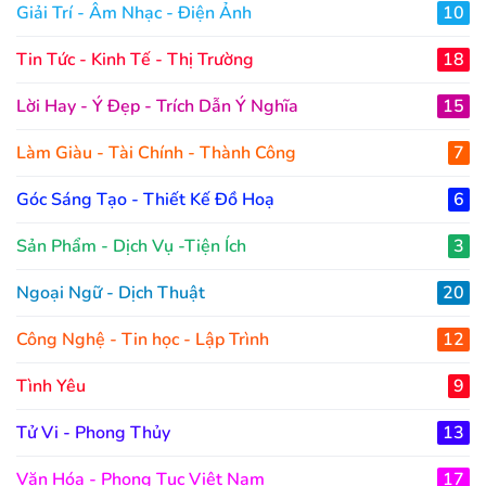
Giải Trí - Âm Nhạc - Điện Ảnh
10
Tin Tức - Kinh Tế - Thị Trường
18
Lời Hay - Ý Đẹp - Trích Dẫn Ý Nghĩa
15
Làm Giàu - Tài Chính - Thành Công
7
Góc Sáng Tạo - Thiết Kế Đồ Hoạ
6
Sản Phẩm - Dịch Vụ -Tiện Ích
3
Ngoại Ngữ - Dịch Thuật
20
Công Nghệ - Tin học - Lập Trình
12
Tình Yêu
9
Tử Vi - Phong Thủy
13
Văn Hóa - Phong Tục Việt Nam
17