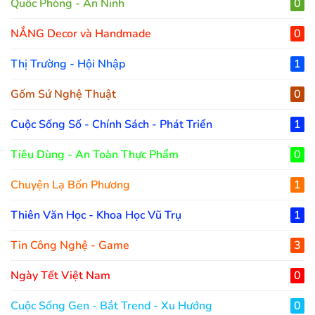
Quốc Phòng - An Ninh
0
NẮNG Decor và Handmade
0
Thị Trường - Hội Nhập
1
Gốm Sứ Nghệ Thuật
0
Cuộc Sống Số - Chính Sách - Phát Triển
1
Tiêu Dùng - An Toàn Thực Phẩm
0
Chuyện Lạ Bốn Phương
1
Thiên Văn Học - Khoa Học Vũ Trụ
1
Tin Công Nghệ - Game
3
Ngày Tết Việt Nam
0
Cuộc Sống Gen - Bắt Trend - Xu Hướng
0