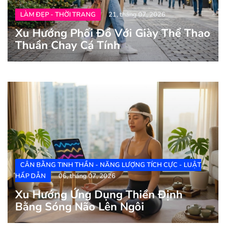
LÀM ĐẸP - THỜI TRANG
21, tháng 07, 2026
Xu Hướng Phối Đồ Với Giày Thể Thao
Thuần Chay Cá Tính
CÂN BẰNG TINH THẦN - NĂNG LƯỢNG TÍCH CỰC - LUẬT
HẤP DẪN
06, tháng 07, 2026
Xu Hướng Ứng Dụng Thiền Định
Bằng Sóng Não Lên Ngôi