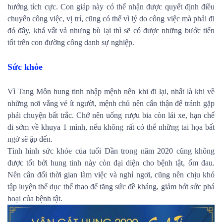
hướng tích cực. Con giáp này có thể nhận được quyết định điều
chuyển công việc, vị trí, cũng có thể vì lý do công việc mà phải đi
đó đây, khá vất vả nhưng bù lại thì sẽ có được những bước tiến
tốt trên con đường công danh sự nghiệp.
Sức khỏe
Vì Tang Môn hung tinh nhập mệnh nên khi đi lại, nhất là khi về
những nơi vắng vẻ ít người, mệnh chủ nên cẩn thận để tránh gặp
phải chuyện bất trắc. Chớ nên uống rượu bia còn lái xe, hạn chế
đi sớm về khuya 1 mình, nếu không rất có thể những tai họa bất
ngờ sẽ ập đến.
Tình hình sức khỏe của tuổi Dần trong năm 2020 cũng không
được tốt bởi hung tinh này còn đại diện cho bệnh tật, ốm đau.
Nên cân đối thời gian làm việc và nghỉ ngơi, cũng nên chịu khó
tập luyện thể dục thể thao để tăng sức đề kháng, giảm bớt sức phá
hoại của bệnh tật.