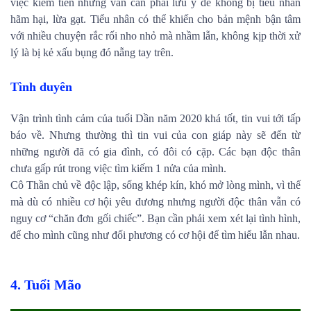
việc kiếm tiền nhưng vẫn cần phải lưu ý để không bị tiểu nhân
hãm hại, lừa gạt. Tiểu nhân có thể khiến cho bản mệnh bận tâm
với nhiều chuyện rắc rối nho nhỏ mà nhầm lẫn, không kịp thời xử
lý là bị kẻ xấu bụng đó nẫng tay trên.
Tình duyên
Vận trình tình cảm của tuổi Dần năm 2020 khá tốt, tin vui tới tấp
báo về. Nhưng thường thì tin vui của con giáp này sẽ đến từ
những người đã có gia đình, có đôi có cặp. Các bạn độc thân
chưa gấp rút trong việc tìm kiếm 1 nửa của mình.
Cô Thần chủ về độc lập, sống khép kín, khó mở lòng mình, vì thế
mà dù có nhiều cơ hội yêu đương nhưng người độc thân vẫn có
nguy cơ “chăn đơn gối chiếc”. Bạn cần phải xem xét lại tình hình,
để cho mình cũng như đối phương có cơ hội để tìm hiểu lẫn nhau.
4. Tuổi Mão