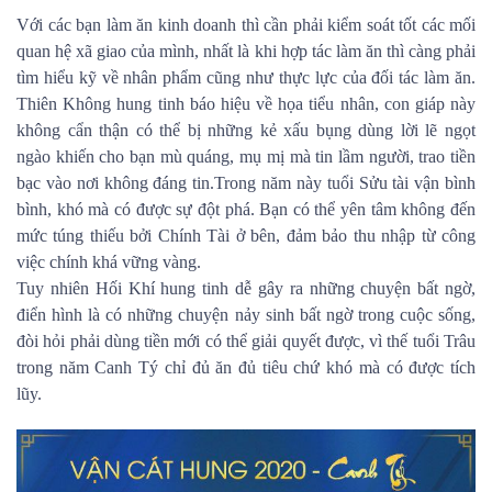
Với các bạn làm ăn kinh doanh thì cần phải kiểm soát tốt các mối
quan hệ xã giao của mình, nhất là khi hợp tác làm ăn thì càng phải
tìm hiểu kỹ về nhân phẩm cũng như thực lực của đối tác làm ăn.
Thiên Không hung tinh báo hiệu về họa tiểu nhân, con giáp này
không cẩn thận có thể bị những kẻ xấu bụng dùng lời lẽ ngọt
ngào khiến cho bạn mù quáng, mụ mị mà tin lầm người, trao tiền
bạc vào nơi không đáng tin.Trong năm này tuổi Sửu tài vận bình
bình, khó mà có được sự đột phá. Bạn có thể yên tâm không đến
mức túng thiếu bởi Chính Tài ở bên, đảm bảo thu nhập từ công
việc chính khá vững vàng.
Tuy nhiên Hối Khí hung tinh dễ gây ra những chuyện bất ngờ,
điển hình là có những chuyện nảy sinh bất ngờ trong cuộc sống,
đòi hỏi phải dùng tiền mới có thể giải quyết được, vì thế tuổi Trâu
trong năm Canh Tý chỉ đủ ăn đủ tiêu chứ khó mà có được tích
lũy.