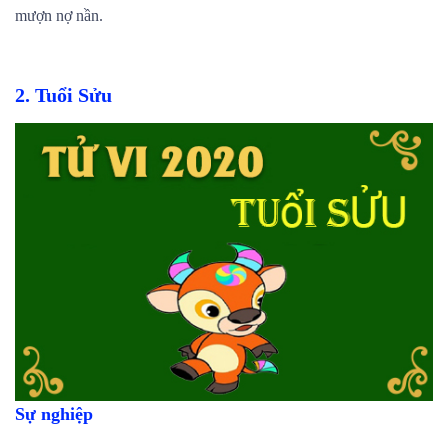
mượn nợ nần.
2. Tuổi Sửu
Sự nghiệp