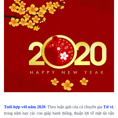
Tuổi hợp với năm 2020
: Theo luận giải của cá chuyên gia
Tử vi
,
trong năm nay các con giáp hanh thông, thuận lợi về mặt tài vận