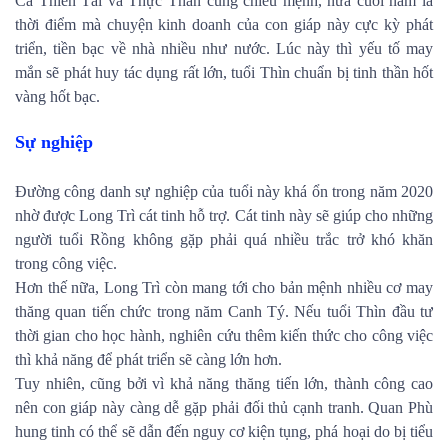
Cả Thiên Tài và Thực Thần cùng chiếu mệnh, nửa cuối năm là
thời điểm mà chuyện kinh doanh của con giáp này cực kỳ phát
triển, tiền bạc về nhà nhiều như nước. Lúc này thì yếu tố may
mắn sẽ phát huy tác dụng rất lớn, tuổi Thìn chuẩn bị tinh thần hốt
vàng hốt bạc.
Sự nghiệp
Đường công danh sự nghiệp của tuổi này khá ổn trong năm 2020
nhờ được Long Trì cát tinh hỗ trợ. Cát tinh này sẽ giúp cho những
người tuổi Rồng không gặp phải quá nhiều trắc trở khó khăn
trong công việc.
Hơn thế nữa, Long Trì còn mang tới cho bản mệnh nhiều cơ may
thăng quan tiến chức trong năm Canh Tý. Nếu tuổi Thìn đầu tư
thời gian cho học hành, nghiên cứu thêm kiến thức cho công việc
thì khả năng để phát triển sẽ càng lớn hơn.
Tuy nhiên, cũng bởi vì khả năng thăng tiến lớn, thành công cao
nên con giáp này càng dễ gặp phải đối thủ cạnh tranh. Quan Phù
hung tinh có thể sẽ dẫn đến nguy cơ kiện tụng, phá hoại do bị tiểu