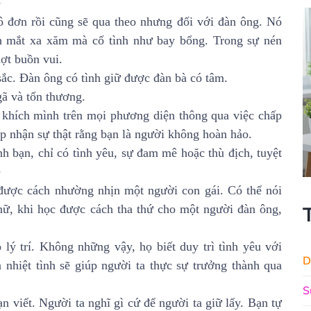
e
ô đơn rồi cũng sẽ qua theo nhưng đối với đàn ông. Nó
h mắt xa xăm mà cố tình như bay bổng. Trong sự nén
ợt buồn vui.
sắc. Đàn ông có tình giữ được đàn bà có tâm.
gã và tổn thương.
 khích mình trên mọi phương diện thông qua việc chấp
p nhận sự thật rằng bạn là người không hoàn hảo.
h bạn, chỉ có tình yêu, sự đam mê hoặc thù địch, tuyệt
e
được cách nhường nhịn một người con gái. Có thể nói
 nữ, khi học được cách tha thứ cho một người đàn ông,
 lý trí. Không những vậy, họ biết duy trì tình yêu với
D
à nhiệt tình sẽ giúp người ta thực sự trưởng thành qua
S
n viết. Người ta nghĩ gì cứ để người ta giữ lấy. Bạn tự