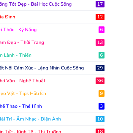
ống Tốt Đẹp - Bài Học Cuộc Sống
17
ia Đình
12
ri Thức - Kỹ Năng
6
àm Đẹp - Thời Trang
13
n Lành - Thiền
6
ết Nối Cảm Xúc - Lặng Nhìn Cuộc Sống
29
hơ Văn - Nghệ Thuật
36
ẹo Vặt - Tips Hữu Ích
9
hể Thao - Thể Hình
3
iải Trí - Âm Nhạc - Điện Ảnh
10
in Tức - Kinh Tế - Thị Trường
18