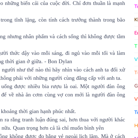
o những biến cải của cuộc đời. Chỉ đơn thuần là mạnh
T
K
trong tĩnh lặng, còn tính cách trưởng thành trong bão
E
ờng nhưng nhân phẩm và cách sống thì không được tầm
T
ười thức dậy vào mỗi sáng, đi ngủ vào mỗi tối và làm
V
g thời gian ở giữa. - Bon Dylan
người như thế nào thì hãy nhìn vào cách anh ta đối xử
T
hông phải với những người cùng đẳng cấp với anh ta.
G
 uống được nhiều bia rượu là oai. Một người đàn ông
ia để về nhà ăn cơm cùng vợ con mới là người đàn ông
V
à khoảng thời gian hạnh phúc nhất.
T
n ra rằng tranh luận đúng sai, hơn thua với người khác
H
g nữa. Quan trọng hơn cả là chỉ muốn bình yên
ông không được đo bằng vẻ ngoài lịch lãm. Mà ở cách