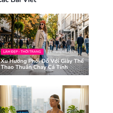
LÀM ĐẸP - THỜI TRANG
21, tháng 07, 2026
Xu Hướng Phối Đồ Với Giày Thể
Thao Thuần Chay Cá Tính