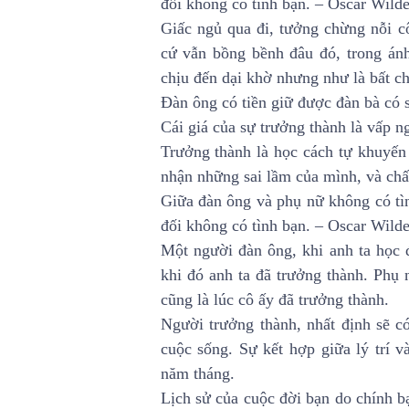
đối không có tình bạn. – Oscar Wild
Giấc ngủ qua đi, tưởng chừng nỗi c
cứ vẫn bồng bềnh đâu đó, trong án
chịu đến dại khờ nhưng như là bất ch
Đàn ông có tiền giữ được đàn bà có 
Cái giá của sự trưởng thành là vấp n
Trưởng thành là học cách tự khuyến
nhận những sai lầm của mình, và chấ
Giữa đàn ông và phụ nữ không có tìn
đối không có tình bạn. – Oscar Wild
Một người đàn ông, khi anh ta học 
khi đó anh ta đã trưởng thành. Phụ
cũng là lúc cô ấy đã trưởng thành.
Người trưởng thành, nhất định sẽ có
cuộc sống. Sự kết hợp giữa lý trí v
năm tháng.
Lịch sử của cuộc đời bạn do chính bạ