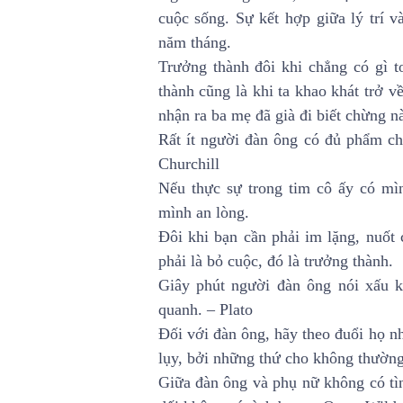
cuộc sống. Sự kết hợp giữa lý trí v
năm tháng.
Trưởng thành đôi khi chẳng có gì to
thành cũng là khi ta khao khát trở v
nhận ra ba mẹ đã già đi biết chừng n
Rất ít người đàn ông có đủ phẩm ch
Churchill
Nếu thực sự trong tim cô ấy có mìn
mình an lòng.
Đôi khi bạn cần phải im lặng, nuốt 
phải là bỏ cuộc, đó là trưởng thành.
Giây phút người đàn ông nói xấu 
quanh. – Plato
Đối với đàn ông, hãy theo đuổi họ n
lụy, bởi những thứ cho không thường
Giữa đàn ông và phụ nữ không có tìn