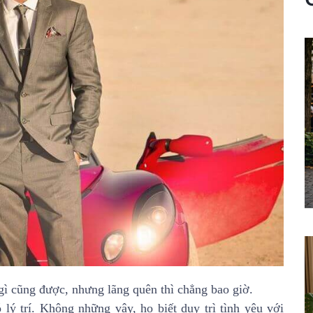
gì cũng được, nhưng lãng quên thì chẳng bao giờ.
 lý trí. Không những vậy, họ biết duy trì tình yêu với