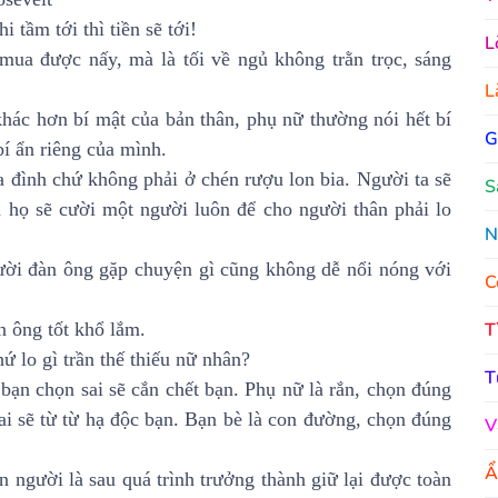
 tầm tới thì tiền sẽ tới!
L
ua được nấy, mà là tối về ngủ không trằn trọc, sáng
L
hác hơn bí mật của bản thân, phụ nữ thường nói hết bí
G
í ẩn riêng của mình.
 đình chứ không phải ở chén rượu lon bia. Người ta sẽ
S
họ sẽ cười một người luôn để cho người thân phải lo
N
ười đàn ông gặp chuyện gì cũng không dễ nổi nóng với
C
T
 ông tốt khổ lắm.
ứ lo gì trần thế thiếu nữ nhân?
T
bạn chọn sai sẽ cắn chết bạn. Phụ nữ là rắn, chọn đúng
ai sẽ từ từ hạ độc bạn. Bạn bè là con đường, chọn đúng
V
Ẩ
 người là sau quá trình trưởng thành giữ lại được toàn