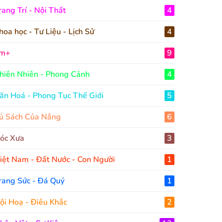
rang Trí - Nội Thất
4
hoa học - Tư Liệu - Lịch Sử
4
m+
9
hiên Nhiên - Phong Cảnh
4
ăn Hoá - Phong Tục Thế Giới
5
ủ Sách Của Nắng
6
óc Xưa
3
iệt Nam - Đất Nước - Con Người
1
rang Sức - Đá Quý
1
ội Hoạ - Điêu Khắc
2