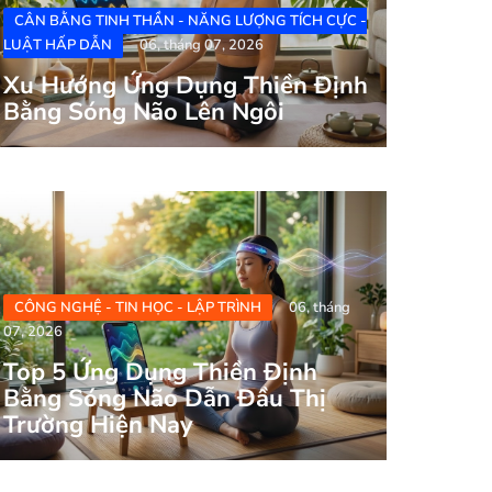
CÂN BẰNG TINH THẦN - NĂNG LƯỢNG TÍCH CỰC -
LUẬT HẤP DẪN
06, tháng 07, 2026
Xu Hướng Ứng Dụng Thiền Định
Bằng Sóng Não Lên Ngôi
CÔNG NGHỆ - TIN HỌC - LẬP TRÌNH
06, tháng
07, 2026
Top 5 Ứng Dụng Thiền Định
Bằng Sóng Não Dẫn Đầu Thị
Trường Hiện Nay