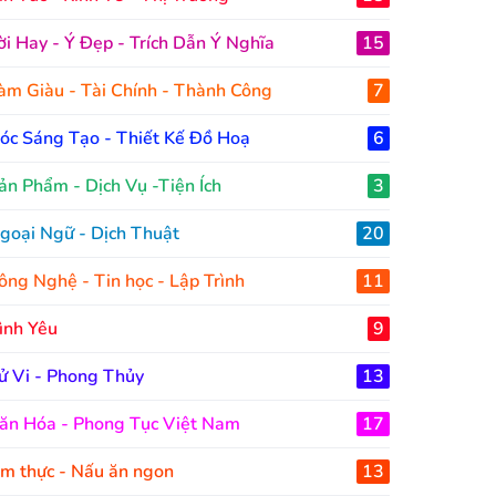
ời Hay - Ý Đẹp - Trích Dẫn Ý Nghĩa
15
àm Giàu - Tài Chính - Thành Công
7
óc Sáng Tạo - Thiết Kế Đồ Hoạ
6
ản Phẩm - Dịch Vụ -Tiện Ích
3
goại Ngữ - Dịch Thuật
20
ông Nghệ - Tin học - Lập Trình
11
ình Yêu
9
ử Vi - Phong Thủy
13
ăn Hóa - Phong Tục Việt Nam
17
m thực - Nấu ăn ngon
13