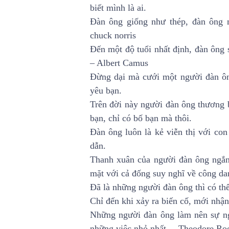
biết mình là ai.
Đàn ông giống như thép, đàn ông 
chuck norris
Đến một độ tuổi nhất định, đàn ông 
– Albert Camus
Đừng dại mà cưới một người đàn ôn
yêu bạn.
Trên đời này người đàn ông thương b
bạn, chỉ có bố bạn mà thôi.
Đàn ông luôn là kẻ viễn thị với co
dẫn.
Thanh xuân của người đàn ông ngắn 
mặt với cả đống suy nghĩ về công dan
Đã là những người đàn ông thì có th
Chỉ đến khi xảy ra biến cố, mới nhận
Những người đàn ông làm nên sự ng
những việc nhỏ nhất. – Theodore Roo