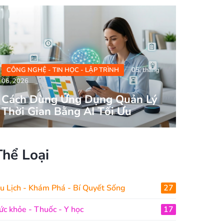
CÔNG NGHỆ - TIN HỌC - LẬP TRÌNH
05, tháng
06, 2026
Cách Dùng Ứng Dụng Quản Lý
Thời Gian Bằng AI Tối Ưu
Thể Loại
u Lịch - Khám Phá - Bí Quyết Sống
27
ức khỏe - Thuốc - Y học
17