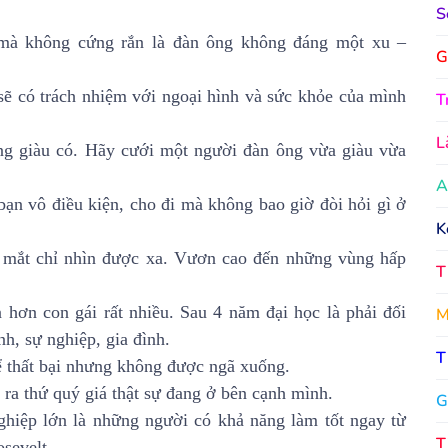
S
mà không cứng rắn là đàn ông không đáng một xu –
G
sẽ có trách nhiệm với ngoại hình và sức khỏe của mình
T
L
g giàu có. Hãy cưới một người đàn ông vừa giàu vừa
A
ạn vô điều kiện, cho đi mà không bao giờ đòi hỏi gì ở
K
n mắt chỉ nhìn được xa. Vươn cao đến những vùng hấp
T
hơn con gái rất nhiều. Sau 4 năm đại học là phải đối
M
h, sự nghiệp, gia đình.
T
ể thất bại nhưng không được ngã xuống.
 ra thứ quý giá thật sự đang ở bên cạnh mình.
G
hiệp lớn là những người có khả năng làm tốt ngay từ
T
sevelt