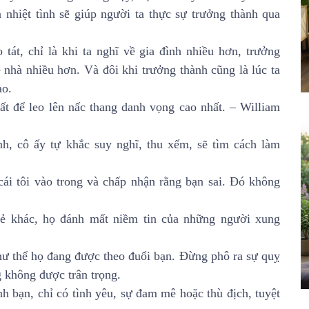
à nhiệt tình sẽ giúp người ta thực sự trưởng thành qua
 tát, chỉ là khi ta nghĩ về gia đình nhiều hơn, trưởng
ề nhà nhiều hơn. Và đôi khi trưởng thành cũng là lúc ta
ào.
ất để leo lên nấc thang danh vọng cao nhất. – William
h, cô ấy tự khắc suy nghĩ, thu xếm, sẽ tìm cách làm
cái tôi vào trong và chấp nhận rằng bạn sai. Đó không
kẻ khác, họ đánh mất niềm tin của những người xung
hư thể họ đang được theo đuổi bạn. Đừng phô ra sự quỵ
 không được trân trọng.
h bạn, chỉ có tình yêu, sự đam mê hoặc thù địch, tuyệt