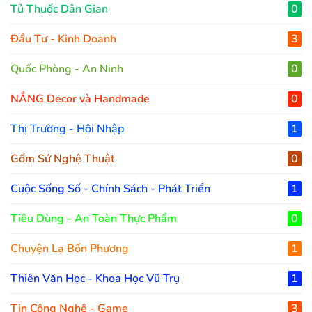
Tủ Thuốc Dân Gian
0
Đầu Tư - Kinh Doanh
3
Quốc Phòng - An Ninh
0
NẮNG Decor và Handmade
0
Thị Trường - Hội Nhập
1
Gốm Sứ Nghệ Thuật
0
Cuộc Sống Số - Chính Sách - Phát Triển
1
Tiêu Dùng - An Toàn Thực Phẩm
0
Chuyện Lạ Bốn Phương
1
Thiên Văn Học - Khoa Học Vũ Trụ
1
Tin Công Nghệ - Game
3