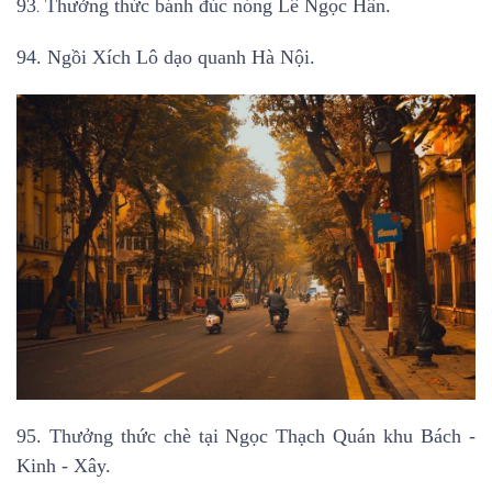
93
.
Thưởng thức bánh đúc nóng Lê Ngọc Hân.
94. Ngồi Xích Lô dạo quanh Hà Nội.
95. Thưởng thức chè tại Ngọc Thạch Quán khu Bách -
Kinh - Xây.