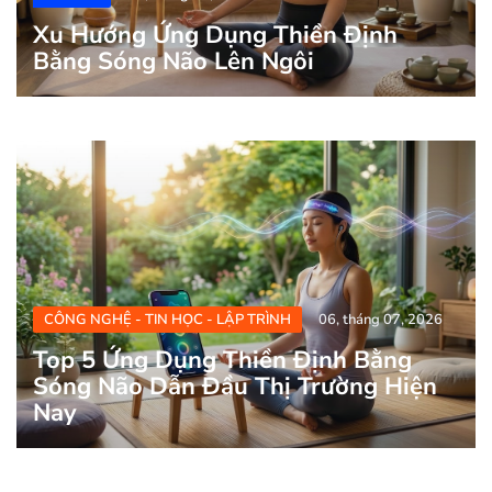
Xu Hướng Ứng Dụng Thiền Định
Bằng Sóng Não Lên Ngôi
CÔNG NGHỆ - TIN HỌC - LẬP TRÌNH
06, tháng 07, 2026
Top 5 Ứng Dụng Thiền Định Bằng
Sóng Não Dẫn Đầu Thị Trường Hiện
Nay