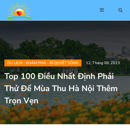
DU LỊCH - KHÁM PHÁ - BÍ QUYẾT SỐNG
12, Tháng 08, 2023
Top 100 Điều Nhất Định Phải
Thử Để Mùa Thu Hà Nội Thêm
Trọn Vẹn