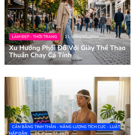
LÀM ĐẸP - THỜI TRANG
21, tháng 07, 2026
Xu Hướng Phối Đồ Với Giày Thể Thao
Thuần Chay Cá Tính
CÂN BẰNG TINH THẦN - NĂNG LƯỢNG TÍCH CỰC - LUẬT
HẤP DẪN
06, tháng 07, 2026