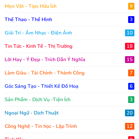
Mẹo Vặt - Tips Hữu Ích
9
Thể Thao - Thể Hình
3
Giải Trí - Âm Nhạc - Điện Ảnh
10
Tin Tức - Kinh Tế - Thị Trường
18
Lời Hay - Ý Đẹp - Trích Dẫn Ý Nghĩa
15
Làm Giàu - Tài Chính - Thành Công
7
Góc Sáng Tạo - Thiết Kế Đồ Hoạ
6
Sản Phẩm - Dịch Vụ -Tiện Ích
3
Ngoại Ngữ - Dịch Thuật
20
Công Nghệ - Tin học - Lập Trình
12